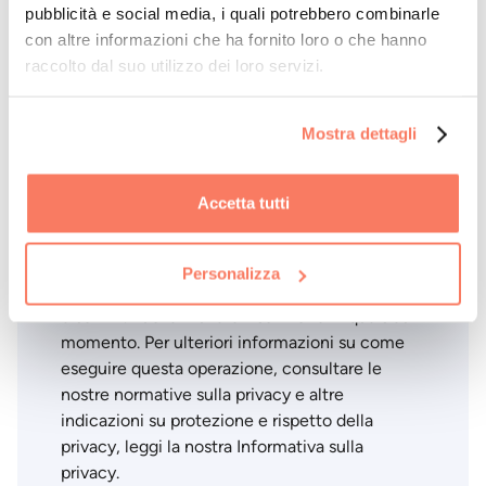
pubblicità e social media, i quali potrebbero combinarle
con altre informazioni che ha fornito loro o che hanno
raccolto dal suo utilizzo dei loro servizi.
Acconsento al trattamento dei miei
Mostra dettagli
dati personali per l'invio di newsletter,
materiale promozionale e per
profilazione, come indicato nei punti 5 e
Accetta tutti
6 della nostra informativa sulla privacy.
Kampaay ha bisogno delle tue informazioni di
Personalizza
contatto per inviarti comunicazioni su prodotti
e servizi. Puoi annullare l'iscrizione in qualsiasi
momento. Per ulteriori informazioni su come
eseguire questa operazione, consultare le
nostre normative sulla privacy e altre
indicazioni su protezione e rispetto della
privacy, leggi la nostra Informativa sulla
privacy.