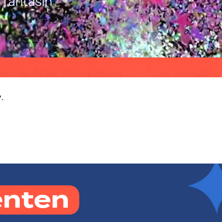
 fantasin
.
y
enten