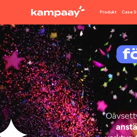
Produkt
Case S
f
Oavsett
anstä