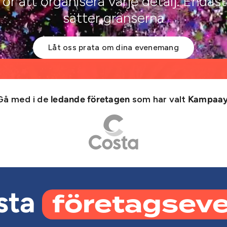
för att organisera varje detalj. Endast
sätter gränserna
Låt oss prata om dina evenemang
Gå med i de
som har valt
ledande företagen
Kampaa
företagsev
sta