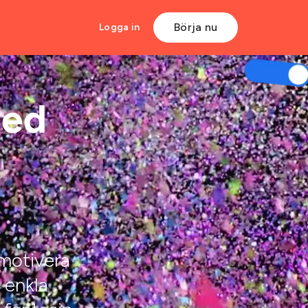
Börja nu
Logga in
ed
 motivera
 enkla