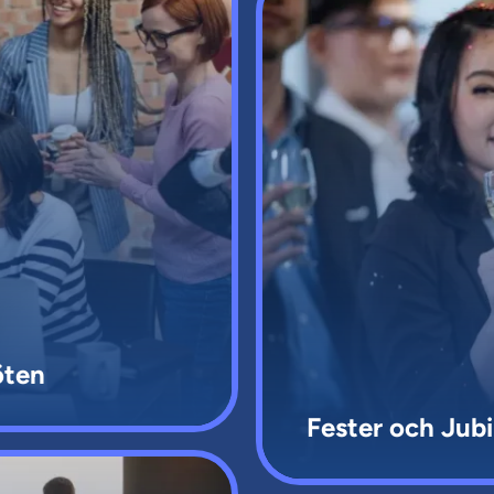
öten
Fester och Jub