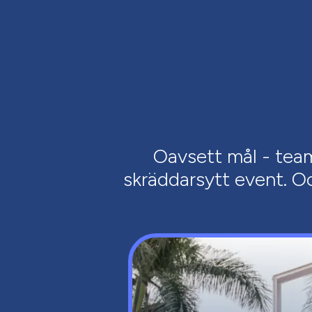
Oavsett mål - teamb
skräddarsytt event. Och