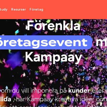
tudy
Resurser
Företag
FÖRETAGSEVENEMANG
Förenkla
öretagsevent
m
Kampaay
 om du vill imponera på
eller
kunder
, har Kampaay kreativa idéer och
llda