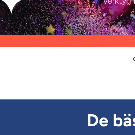
verktyg 
De bä