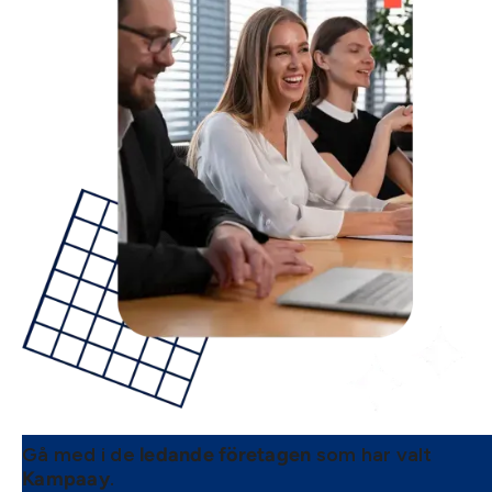
Gå med i de
som har valt
ledande företagen
.
Kampaay