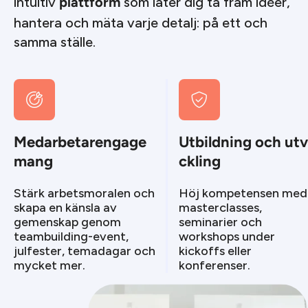
intuitiv
som låter dig ta fram idéer,
plattform
hantera och mäta varje detalj: på ett och
samma ställe.


Medarbetarengage
Utbildning och ut
mang
ckling
Stärk arbetsmoralen och
Höj kompetensen med
skapa en känsla av
masterclasses,
gemenskap genom
seminarier och
teambuilding-event,
workshops under
julfester, temadagar och
kickoffs eller
mycket mer.
konferenser.