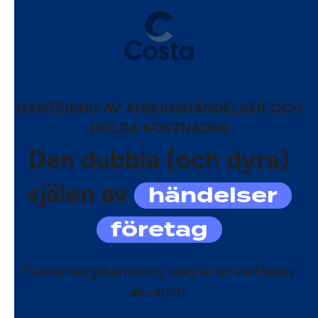
HANTERING AV ANBUDSHÄNDELSER OCH
DOLDA KOSTNADER
Den dubbla (och dyra)
händelser
själen av
företag
Evenemangshantering idag är en ineffektiv
ekvation.