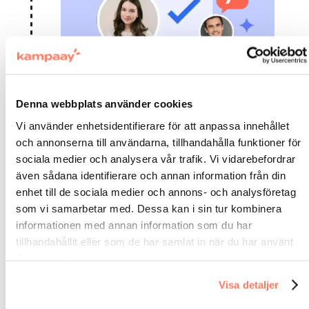
Detta är lite text inuti ett div-block.
Denna webbplats använder cookies
För allt annat, en enda plats där team kan
Vi använder enhetsidentifierare för att anpassa innehållet
välja om de vill flytta självständigt på
förgodkända format eller begära stöd från
och annonserna till användarna, tillhandahålla funktioner för
våra experter.
sociala medier och analysera vår trafik. Vi vidarebefordrar
även sådana identifierare och annan information från din
enhet till de sociala medier och annons- och analysföretag
04
som vi samarbetar med. Dessa kan i sin tur kombinera
informationen med annan information som du har
tillhandahållit eller som de har samlat in när du har använt
deras tjänster.
Visa detaljer