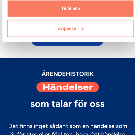
Detta är lite text inuti ett div-block.
Tillåt alla
Varje händelse flödar in i en enda
instrumentpanel. Få aggregerade rapporter,
centraliserad fakturering och en fullständig
översikt över utgifter och nyckeltal.
Anpassa
Ta reda på hur det fungerar
ÄRENDEHISTORIK
Händelser
som talar för oss
Det finns inget sådant som en händelse som
är för stor eller för liten, bara rätt händelse