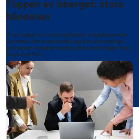
Toppen av isberget: stora
händelser
Å ena sidan stora konventioner, roadshows eller
retreater där traditionella byråer och analoga
processer eroderar värdet på investeringen med
höga avgifter.