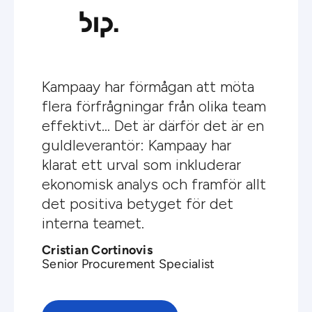
Kampaay har förmågan att möta
J
flera förfrågningar från olika team
s
effektivt... Det är därför det är en
o
guldleverantör: Kampaay har
D
klarat ett urval som inkluderar
p
ekonomisk analys och framför allt
p
det positiva betyget för det
interna teamet.
A
Cristian Cortinovis
T
Senior Procurement Specialist
E