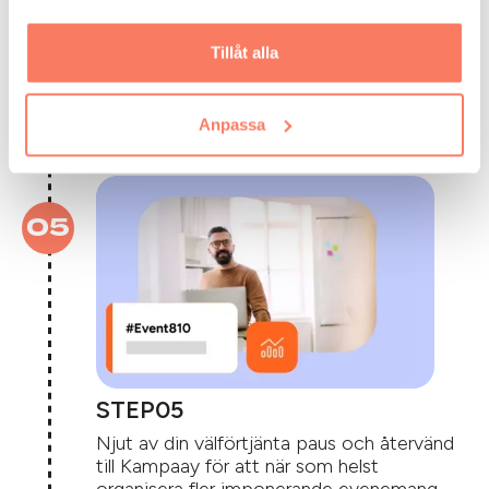
STEP
Tillåt alla
Hantera enkelt budgetar,
samarbetspartners, betalningar och olika
andra detaljer via en enda intuitiv plattform.
Anpassa
STEP
Njut av din välförtjänta paus och återvänd
till Kampaay för att när som helst
organisera fler imponerande evenemang.