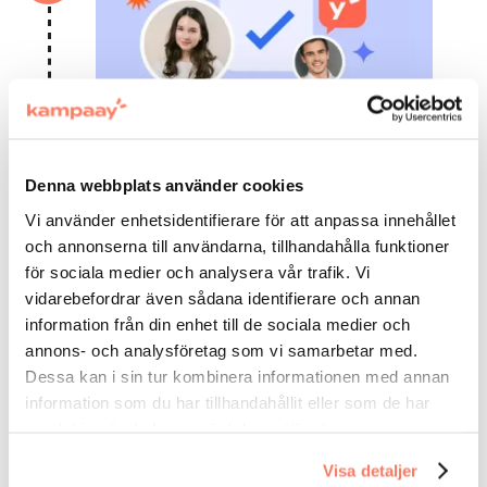
STEP
Denna webbplats använder cookies
Föredrar du att planera din catering från
grunden? Arbeta med din eventexpert för
Vi använder enhetsidentifierare för att anpassa innehållet
att utforma ett skräddarsytt förslag.
och annonserna till användarna, tillhandahålla funktioner
för sociala medier och analysera vår trafik. Vi
vidarebefordrar även sådana identifierare och annan
information från din enhet till de sociala medier och
annons- och analysföretag som vi samarbetar med.
Dessa kan i sin tur kombinera informationen med annan
information som du har tillhandahållit eller som de har
samlat in när du har använt deras tjänster.
Visa detaljer