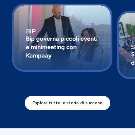
BIP
Bip governa piccoli eventi
e minimeeting con
S
Kampaay
d
Esplora tutte le storie di succeso