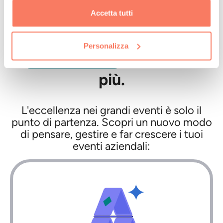
Accetta tutti
LE NOSTRE SOLUZIONI
stavi
Tutto quello che
Personalizza
cercando.
E anche di
più.
L'eccellenza nei grandi eventi è solo il
punto di partenza. Scopri un nuovo modo
di pensare, gestire e far crescere i tuoi
eventi aziendali: