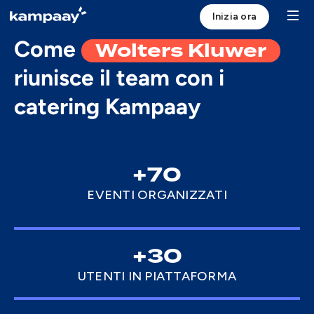
Inizia ora
CUSTOMER STORIES
Wolters Kluwer
Come
riunisce il team con i
Soluzione
catering Kampaay
Case Study
Risorse
+70
Chi siamo
EVENTI ORGANIZZATI
Login
+30
UTENTI IN PIATTAFORMA