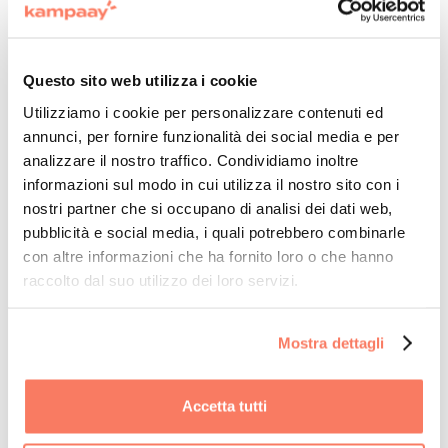
talmente liscia che non è
neanche più necessaria la
presenza il giorno dell’evento
Questo sito web utilizza i cookie
per accogliere il personale del
Utilizziamo i cookie per personalizzare contenuti ed
annunci, per fornire funzionalità dei social media e per
catering”.
analizzare il nostro traffico. Condividiamo inoltre
informazioni sul modo in cui utilizza il nostro sito con i
nostri partner che si occupano di analisi dei dati web,
pubblicità e social media, i quali potrebbero combinarle
con altre informazioni che ha fornito loro o che hanno
raccolto dal suo utilizzo dei loro servizi.
CON KAMPAAY
Mostra dettagli

Strategia eventi chiara e definita

Più tempo per attività ad alto valore
Accetta tutti

Partner strategico