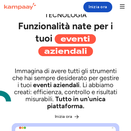
Inizia ora
TECNOLOGIA
Funzionalità nate per i
Soluzione
eventi
tuoi
Case Study
aziendali
Risorse
Chi siamo
Immagina di avere tutti gli strumenti
che hai sempre desiderato per gestire
i tuoi
eventi aziendali
. Li abbiamo
Login
creati: efficienza, controllo e risultati
misurabili.
Tutto in un'unica
piattaforma.
Inizia ora
