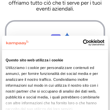
offriamo tutto ciò che ti serve per i tuoi
eventi aziendali.
Questo sito web utilizza i cookie
Utilizziamo i cookie per personalizzare contenuti ed
Grandi
annunci, per fornire funzionalità dei social media e per
analizzare il nostro traffico. Condividiamo inoltre
eventi,
informazioni sul modo in cui utilizza il nostro sito con i
zero pensieri
nostri partner che si occupano di analisi dei dati web,
Affida al nostro team la
pubblicità e social media, i quali potrebbero combinarle
realizzazione dei tuoi eventi più
con altre informazioni che ha fornito loro o che hanno
importanti: dall'ideazione al successo
finale.
raccolto dal suo utilizzo dei loro servizi.