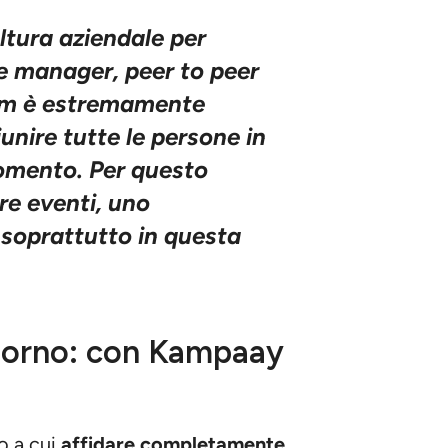
ultura aziendale per
e manager, peer to peer
eam è estremamente
iunire tutte le persone in
momento. Per questo
re eventi, uno
soprattutto in questa
giorno: con Kampaay
co a cui
affidare completamente