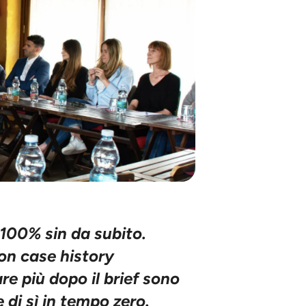
l 100% sin da subito
.
con case history
re più dopo il brief sono
 di sì in tempo zero.