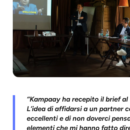
“Kampaay ha
recepito il brief a
L’idea di affidarsi a un partner 
eccellenti e di non doverci pensa
elementi che mi hanno fatto dire