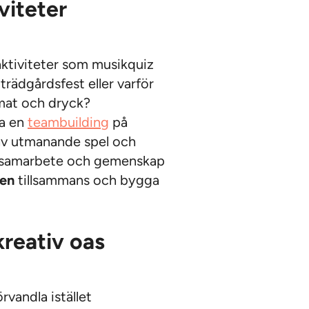
viteter
aktiviteter som musikquiz
rädgårdsfest eller varför
 mat och dryck?
ra en
teambuilding
på
 av utmanande spel och
, samarbete och gemenskap
nen
tillsammans och bygga
kreativ oas
rvandla istället