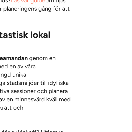
ands?
Läs vår guide
om tips,
r planeringens gång för att
tastisk lokal
teamandan
genom en
med en av våra
ängd unika
liga stadsmiljöer till idylliska
ktiva sessioner och planera
av en minnesvärd kväll med
kratt och