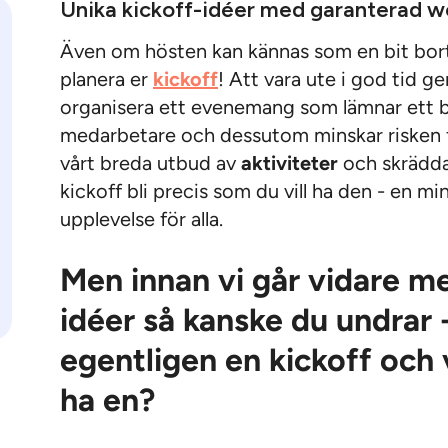
Unika kickoff-idéer med garanterad 
Även om hösten kan kännas som en bit bort,
planera er
kickoff
! Att vara ute i god tid g
organisera ett evenemang som lämnar ett b
medarbetare och dessutom minskar risken 
vårt breda utbud av
aktiviteter
och skrädda
kickoff bli precis som du vill ha den - en m
upplevelse för alla.
Men innan vi går vidare me
idéer så kanske du undrar 
egentligen en kickoff och
ha en?