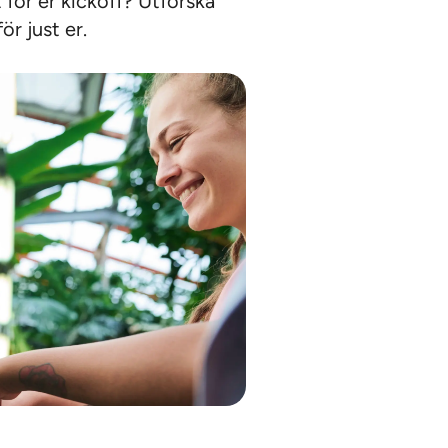
 för er kickoff? Utforska
ör just er.