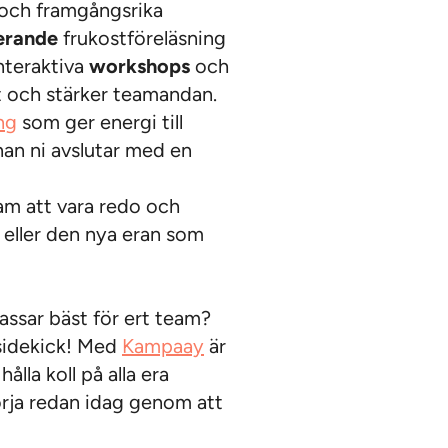
r och framgångsrika
rerande
frukostföreläsning
nteraktiva
workshops
och
t och stärker teamandan.
ng
som ger energi till
nan ni avslutar med en
am att vara redo och
 eller den nya eran som
ssar bäst för ert team?
a sidekick! Med
Kampaay
är
ålla koll på alla era
rja redan idag genom att