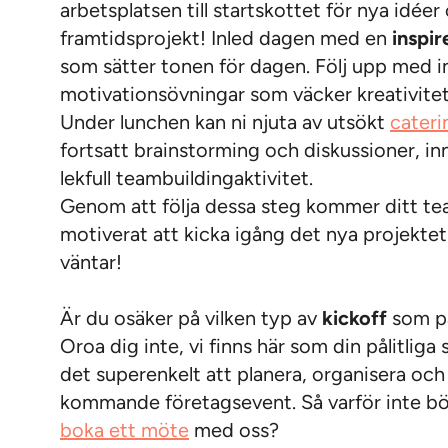
arbetsplatsen till startskottet för nya idée
framtidsprojekt! Inled dagen med en
inspi
som sätter tonen för dagen. Följ upp med i
motivationsövningar som väcker kreativite
Under lunchen kan ni njuta av utsökt
cateri
fortsatt brainstorming och diskussioner, in
lekfull teambuildingaktivitet.
Genom att följa dessa steg kommer ditt te
motiverat att kicka igång det nya projektet
väntar!
Är du osäker på vilken typ av
kickoff
som pa
Oroa dig inte, vi finns här som din pålitlig
det superenkelt att planera, organisera och h
kommande företagsevent. Så varför inte bö
boka ett möte
med oss?