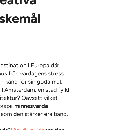
reativa
nskemål
destination i Europa där
aus från vardagens stress
r, känd för sin goda mat
till Amsterdam, en stad fylld
tektur? Oavsett vilket
 skapa
minnesvärda
 som den stärker era band.