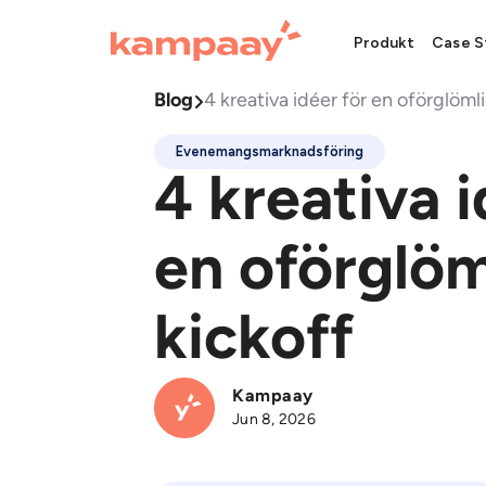
Produkt
Case S
Blog
4 kreativa idéer för en oförglöml

Evenemangsmarknadsföring
4 kreativa i
en oförglöm
kickoff
Kampaay
Jun 8, 2026