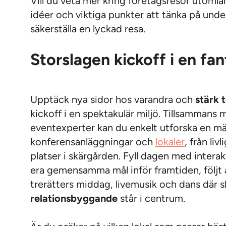
Vill du veta mer kring företagsresor utoml
idéer och viktiga punkter att tänka på unde
säkerställa en lyckad resa.
Storslagen kickoff i en fan
Upptäck nya sidor hos varandra och
stärk 
kickoff i en spektakulär miljö. Tillsammans 
eventexperter kan du enkelt utforska en m
konferensanläggningar och
lokaler
, från liv
platser i skärgården. Fyll dagen med intera
era gemensamma mål inför framtiden, följt 
trerätters middag, livemusik och dans där s
relationsbyggande
står i centrum.