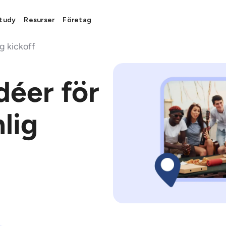



Esplora
Podcast
Blog
tudy
Resurser
Företag
ig kickoff
déer för
lig