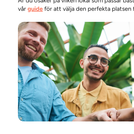
Är du osäker på vilken lokal som passar bäst
vår
guide
för att välja den perfekta platsen f