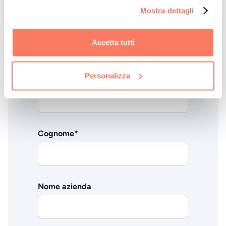
la tua storia?
Mostra dettagli
Partecipa
come ospite
Accetta tutti
Personalizza
Nome
*
Cognome
*
Nome azienda