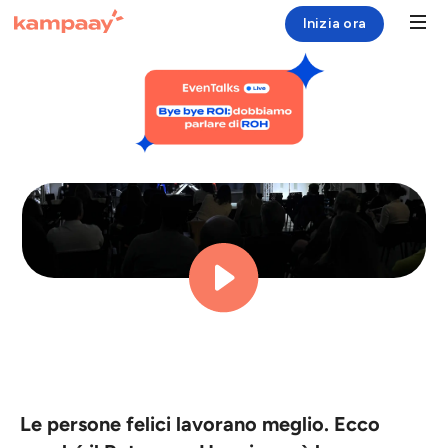
Inizia ora
WEBINAR
Soluzione
Case Study
Risorse
Chi siamo
Login
Le persone felici lavorano meglio. Ecco