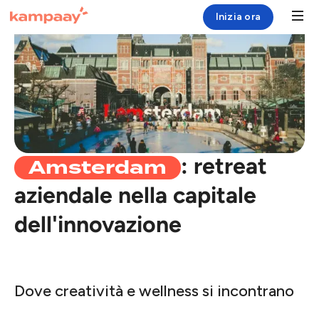
Inizia ora
Soluzione
Case Study
Risorse
Amsterdam
: retreat
Chi siamo
aziendale nella capitale
Login
dell'innovazione
Dove creatività e wellness si incontrano