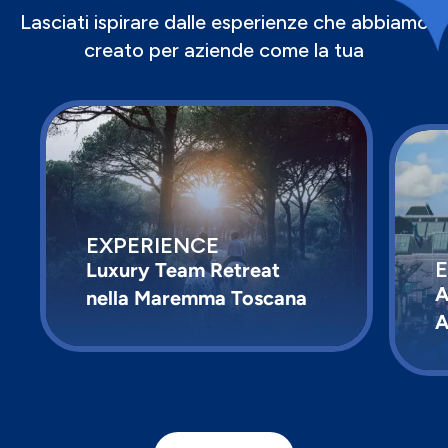
Lasciati ispirare dalle esperienze che abbiamo
creato per aziende come la tua
EXPERIENCE
Luxury Team Retreat
A
nella Maremma Toscana
A