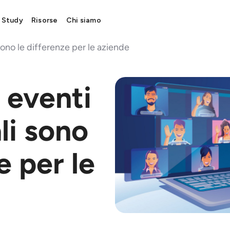



Esplora
Podcast
Blog
 Study
Risorse
Chi siamo
 sono le differenze per le aziende
 eventi
ali sono
e per le