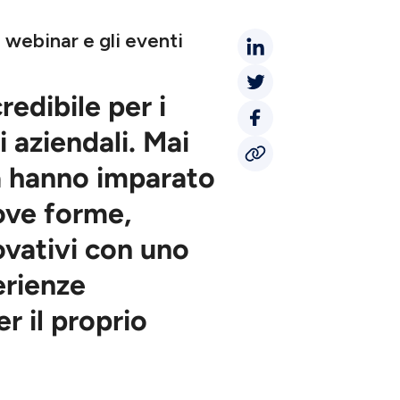
i webinar e gli eventi
redibile per i
i aziendali. Mai
 hanno imparato
ove forme,
vativi
con uno
erienze
r il proprio