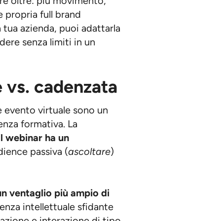
re oltre: più movimento,
 propria full brand
a tua azienda, puoi adattarla
dere senza limiti in un
e vs. cadenzata
e evento virtuale sono un
enza formativa. La
il webinar ha un
udience passiva (
ascoltare
)
un ventaglio più ampio di
nza intellettuale sfidante