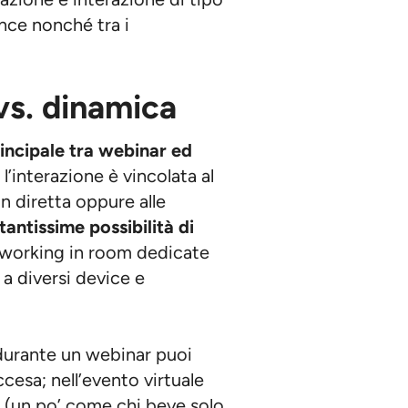
cazione e interazione di tipo
nce nonché tra i
vs. dinamica
rincipale tra webinar ed
 l’interazione è vincolata al
 diretta oppure alle
tantissime possibilità di
tworking in room dedicate
 a diversi device e
 durante un webinar puoi
cesa; nell’evento virtuale
e (un po’ come chi beve solo