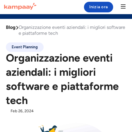
Inizia ora



Esplora
Podcast
Blog
Blog

Organizzazione eventi aziendali: i migliori software
Soluzione
e piattaforme tech
Case Study
Event Planning
Organizzazione eventi
Risorse
aziendali: i migliori
Chi siamo
software e piattaforme
Login
tech
Feb 26, 2024