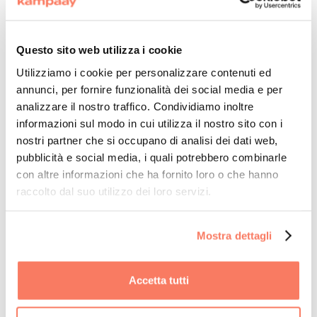
in persona, virtuali e ibridi per le aziende
.
Abbiamo da sempre creduto che un
Questo sito web utilizza i cookie
evento inizia quando si inizia a pensare ai
Utilizziamo i cookie per personalizzare contenuti ed
dettagli: Kampaay permette di
creare il
annunci, per fornire funzionalità dei social media e per
proprio evento in modo facile ed intuitivo
,
analizzare il nostro traffico. Condividiamo inoltre
immediato e automatico,
semplificando
informazioni sul modo in cui utilizza il nostro sito con i
sia l’attivazione dei fornitori e che la
nostri partner che si occupano di analisi dei dati web,
composizione dei servizi
- il tutto da una
pubblicità e social media, i quali potrebbero combinarle
piattaforma che dà completa autonomia a
con altre informazioni che ha fornito loro o che hanno
raccolto dal suo utilizzo dei loro servizi.
chi organizza l’evento.
Vuoi sapere di più sulla piattaforma? Contattaci
Mostra dettagli
Accetta tutti