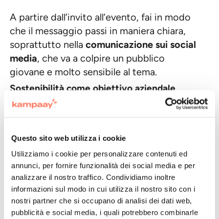
A partire dall’invito all’evento, fai in modo
che il messaggio passi in maniera chiara,
soprattutto nella
comunicazione sui social
media
, che va a colpire un pubblico
giovane e molto sensibile al tema.
Sostenibilità come obiettivo aziendale
La sostenibilità ambientale è un trend in
crescita ed è diventato uno dei
macro-
obiettivi
delle aziende, grandi o piccole
Questo sito web utilizza i cookie
che siano.
Utilizziamo i cookie per personalizzare contenuti ed
La maggior parte delle imprese ha adottato
annunci, per fornire funzionalità dei social media e per
analizzare il nostro traffico. Condividiamo inoltre
politiche di sostenibilità legate ai propri
informazioni sul modo in cui utilizza il nostro sito con i
prodotti o servizi
, ma per far sì che questo
nostri partner che si occupano di analisi dei dati web,
impegno sia attendibile deve essere
pubblicità e social media, i quali potrebbero combinarle