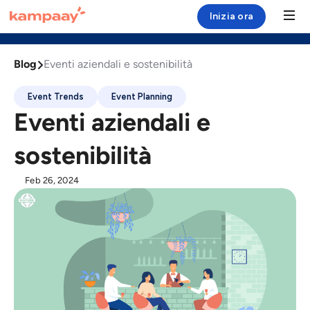
Inizia ora



Esplora
Podcast
Blog
Blog

Eventi aziendali e sostenibilità
Soluzione
Event Trends
Event Planning
Case Study
Eventi aziendali e
Risorse
sostenibilità
Chi siamo
Feb 26, 2024
Login