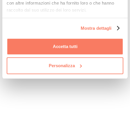
rappresentato anche negli eventi
con altre informazioni che ha fornito loro o che hanno
organizzati dall’azienda stessa.
raccolto dal suo utilizzo dei loro servizi.
Che sia un
Team Building
o una conferenza,
con Kampaay trovi la soluzione perfetta
Mostra dettagli
per rendere il tuo evento più sostenibile.
Accetta tutti
Organizza l’evento perfetto in un click!
Personalizza